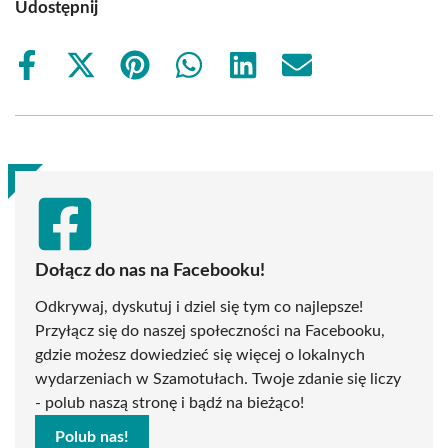
Udostępnij
Share
Share
Share
Share
Share
Share
on
on
on
on
on
on
Facebook
X
Pinterest
WhatsApp
LinkedIn
Email
(Twitter)
Dołącz do nas na Facebooku!
Odkrywaj, dyskutuj i dziel się tym co najlepsze!
Przyłącz się do naszej społeczności na Facebooku,
gdzie możesz dowiedzieć się więcej o lokalnych
wydarzeniach w Szamotułach. Twoje zdanie się liczy
- polub naszą stronę i bądź na bieżąco!
Polub nas!