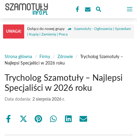
Przejdź
M
do
treści
Dołącz do nowej grupy
Szamotuły - Ogłoszenia | Sprzedam
UWAGA!
| Kupię | Zamienię | Praca
Strona główna
/
Firmy
/
Zdrowie
/
Trycholog Szamotuły –
Najlepsi Specjaliści w 2026 roku
Trycholog Szamotuły – Najlepsi
Specjaliści w 2026 roku
Data dodania:
2 sierpnia 2026 r.
Share
Share
Share
Share
Share
Share
on
on
on
on
on
on
Facebook
X
Pinterest
WhatsApp
LinkedIn
Email
(Twitter)