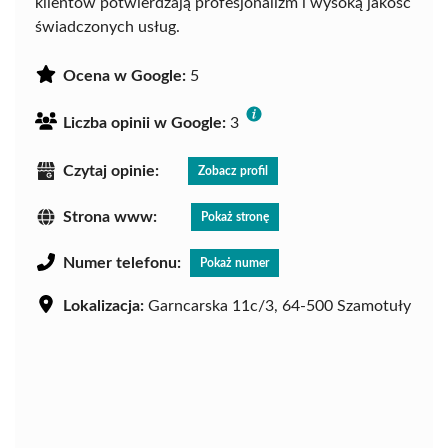
klientów potwierdzają profesjonalizm i wysoką jakość
świadczonych usług.
Ocena w Google:
5
Liczba opinii w Google:
3
Czytaj opinie:
Zobacz profil
Strona www:
Pokaż stronę
Numer telefonu:
Pokaż numer
Lokalizacja:
Garncarska 11c/3, 64-500 Szamotuły