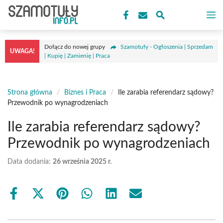
Przejdź
M
do
treści
Dołącz do nowej grupy
Szamotuły - Ogłoszenia | Sprzedam
UWAGA!
| Kupię | Zamienię | Praca
Strona główna
/
Biznes i Praca
/
Ile zarabia referendarz sądowy?
Przewodnik po wynagrodzeniach
Ile zarabia referendarz sądowy?
Przewodnik po wynagrodzeniach
Data dodania:
26 września 2025 r.
Share
Share
Share
Share
Share
Share
on
on
on
on
on
on
Facebook
X
Pinterest
WhatsApp
LinkedIn
Email
(Twitter)