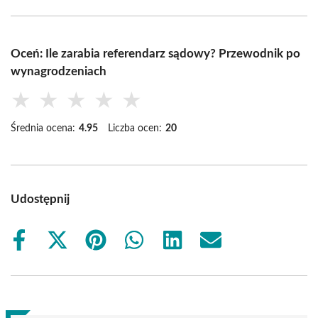
Oceń: Ile zarabia referendarz sądowy? Przewodnik po
wynagrodzeniach
★
★
★
★
★
Średnia ocena:
4.95
Liczba ocen:
20
Udostępnij
Share
Share
Share
Share
Share
Share
on
on
on
on
on
on
Facebook
X
Pinterest
WhatsApp
LinkedIn
Email
(Twitter)