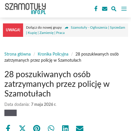
Przejdź
M
do
treści
Dołącz do nowej grupy
Szamotuły - Ogłoszenia | Sprzedam
UWAGA!
| Kupię | Zamienię | Praca
Strona główna
/
Kronika Policyjna
/
28 poszukiwanych osób
zatrzymanych przez policję w Szamotułach
28 poszukiwanych osób
zatrzymanych przez policję w
Szamotułach
Data dodania:
7 maja 2026 r.
Share
Share
Share
Share
Share
Share