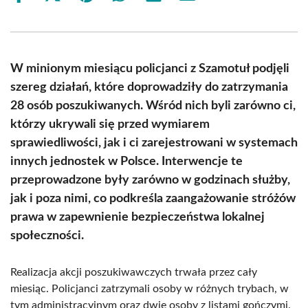
on
on
on
on
on
on
Facebook
X
Pinterest
WhatsApp
LinkedIn
Email
(Twitter)
W minionym miesiącu policjanci z Szamotuł podjęli
szereg działań, które doprowadziły do zatrzymania
28 osób poszukiwanych. Wśród nich byli zarówno ci,
którzy ukrywali się przed wymiarem
sprawiedliwości, jak i ci zarejestrowani w systemach
innych jednostek w Polsce. Interwencje te
przeprowadzone były zarówno w godzinach służby,
jak i poza nimi, co podkreśla zaangażowanie stróżów
prawa w zapewnienie bezpieczeństwa lokalnej
społeczności.
Realizacja akcji poszukiwawczych trwała przez cały
miesiąc. Policjanci zatrzymali osoby w różnych trybach, w
tym administracyjnym oraz dwie osoby z listami gończymi.