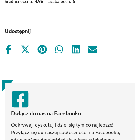
Średnia ocena:
4.96
Liczba ocen:
5
Udostępnij
Share
Share
Share
Share
Share
Share
on
on
on
on
on
on
Facebook
X
Pinterest
WhatsApp
LinkedIn
Email
(Twitter)
Dołącz do nas na Facebooku!
Odkrywaj, dyskutuj i dziel się tym co najlepsze!
Przyłącz się do naszej społeczności na Facebooku,