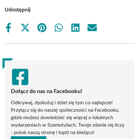
Udostępnij
Share
Share
Share
Share
Share
Share
on
on
on
on
on
on
Facebook
X
Pinterest
WhatsApp
LinkedIn
Email
(Twitter)
Dołącz do nas na Facebooku!
Odkrywaj, dyskutuj i dziel się tym co najlepsze!
Przyłącz się do naszej społeczności na Facebooku,
gdzie możesz dowiedzieć się więcej o lokalnych
wydarzeniach w Szamotułach. Twoje zdanie się liczy
- polub naszą stronę i bądź na bieżąco!