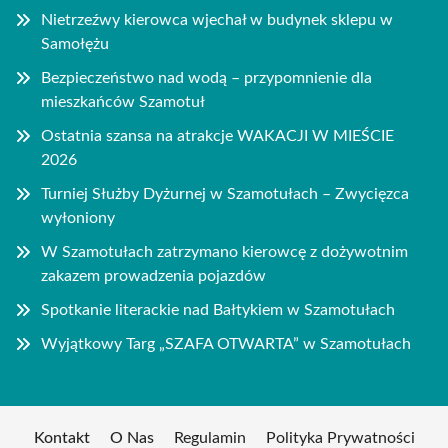
Nietrzeźwy kierowca wjechał w budynek sklepu w
Samołężu
Bezpieczeństwo nad wodą – przypomnienie dla
mieszkańców Szamotuł
Ostatnia szansa na atrakcje WAKACJI W MIEŚCIE
2026
Turniej Służby Dyżurnej w Szamotułach – Zwycięzca
wyłoniony
W Szamotułach zatrzymano kierowcę z dożywotnim
zakazem prowadzenia pojazdów
Spotkanie literackie nad Bałtykiem w Szamotułach
Wyjątkowy Targ „SZAFA OTWARTA” w Szamotułach
Kontakt
O Nas
Regulamin
Polityka Prywatności