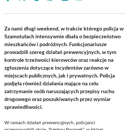
on
on
on
on
on
on
Facebook
X
Pinterest
WhatsApp
LinkedIn
Email
(Twitter)
Za nami długi weekend, w trakcie którego policja w
Szamotułach intensywnie dbała o bezpieczeństwo
mieszkańców i podróżnych. Funkcjonariusze
prowadzili szereg działań prewencyjnych, w tym
kontrole trzeźwości kierowców oraz reakcje na
zgłoszenia dotyczące incydentów zarówno w
miejscach publicznych, jak i prywatnych. Policja
podjęła również działania mające na celu
zatrzymanie osób naruszających przepisy ruchu
drogowego oraz poszukiwanych przez wymiar
sprawiedliwości.
W ramach działań prewencyjnych, policjanci
przeprowadzili akcję „Trzeźwy Poranek”, w której