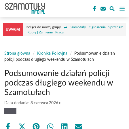
Przejdź
M
do
treści
Dołącz do nowej grupy
Szamotuły - Ogłoszenia | Sprzedam
UWAGA!
| Kupię | Zamienię | Praca
Strona główna
/
Kronika Policyjna
/
Podsumowanie działań
policji podczas długiego weekendu w Szamotułach
Podsumowanie działań policji
podczas długiego weekendu w
Szamotułach
Data dodania:
8 czerwca 2026 r.
Share
Share
Share
Share
Share
Share