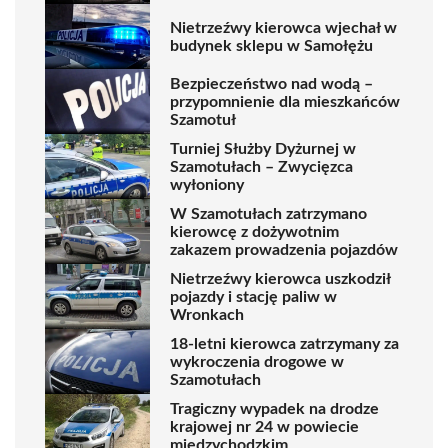
Nietrzeźwy kierowca wjechał w
budynek sklepu w Samołężu
Bezpieczeństwo nad wodą –
przypomnienie dla mieszkańców
Szamotuł
Turniej Służby Dyżurnej w
Szamotułach – Zwycięzca
wyłoniony
W Szamotułach zatrzymano
kierowcę z dożywotnim
zakazem prowadzenia pojazdów
Nietrzeźwy kierowca uszkodził
pojazdy i stację paliw w
Wronkach
18-letni kierowca zatrzymany za
wykroczenia drogowe w
Szamotułach
Tragiczny wypadek na drodze
krajowej nr 24 w powiecie
międzychodzkim