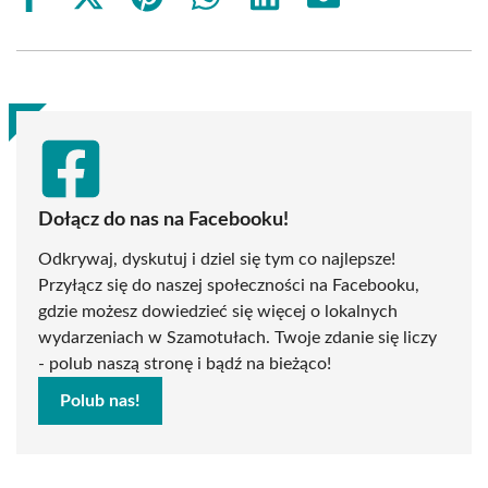
Share
Share
Share
Share
Share
Share
on
on
on
on
on
on
Facebook
X
Pinterest
WhatsApp
LinkedIn
Email
(Twitter)
Dołącz do nas na Facebooku!
Odkrywaj, dyskutuj i dziel się tym co najlepsze!
Przyłącz się do naszej społeczności na Facebooku,
gdzie możesz dowiedzieć się więcej o lokalnych
wydarzeniach w Szamotułach. Twoje zdanie się liczy
- polub naszą stronę i bądź na bieżąco!
Polub nas!