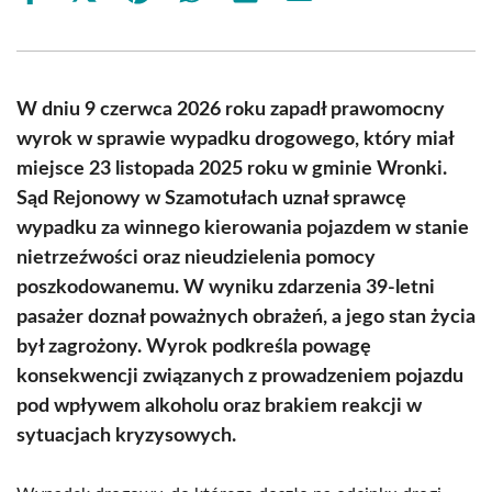
on
on
on
on
on
on
Facebook
X
Pinterest
WhatsApp
LinkedIn
Email
(Twitter)
W dniu 9 czerwca 2026 roku zapadł prawomocny
wyrok w sprawie wypadku drogowego, który miał
miejsce 23 listopada 2025 roku w gminie Wronki.
Sąd Rejonowy w Szamotułach uznał sprawcę
wypadku za winnego kierowania pojazdem w stanie
nietrzeźwości oraz nieudzielenia pomocy
poszkodowanemu. W wyniku zdarzenia 39-letni
pasażer doznał poważnych obrażeń, a jego stan życia
był zagrożony. Wyrok podkreśla powagę
konsekwencji związanych z prowadzeniem pojazdu
pod wpływem alkoholu oraz brakiem reakcji w
sytuacjach kryzysowych.