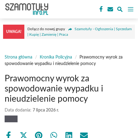
Przejdź
M
do
treści
Dołącz do nowej grupy
Szamotuły - Ogłoszenia | Sprzedam
UWAGA!
| Kupię | Zamienię | Praca
Strona główna
/
Kronika Policyjna
/
Prawomocny wyrok za
spowodowanie wypadku i nieudzielenie pomocy
Prawomocny wyrok za
spowodowanie wypadku i
nieudzielenie pomocy
Data dodania:
7 lipca 2026 r.
Share
Share
Share
Share
Share
Share