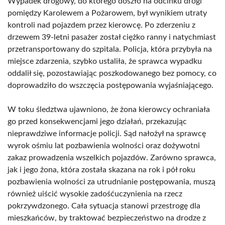
Wypadek drogowy, do którego doszło na odcinku drogi
pomiędzy Karolewem a Pożarowem, był wynikiem utraty
kontroli nad pojazdem przez kierowcę. Po zderzeniu z
drzewem 39-letni pasażer został ciężko ranny i natychmiast
przetransportowany do szpitala. Policja, która przybyła na
miejsce zdarzenia, szybko ustaliła, że sprawca wypadku
oddalił się, pozostawiając poszkodowanego bez pomocy, co
doprowadziło do wszczęcia postępowania wyjaśniającego.
W toku śledztwa ujawniono, że żona kierowcy ochraniała
go przed konsekwencjami jego działań, przekazując
nieprawdziwe informacje policji. Sąd nałożył na sprawcę
wyrok ośmiu lat pozbawienia wolności oraz dożywotni
zakaz prowadzenia wszelkich pojazdów. Zarówno sprawca,
jak i jego żona, która została skazana na rok i pół roku
pozbawienia wolności za utrudnianie postępowania, muszą
również uiścić wysokie zadośćuczynienia na rzecz
pokrzywdzonego. Cała sytuacja stanowi przestrogę dla
mieszkańców, by traktować bezpieczeństwo na drodze z