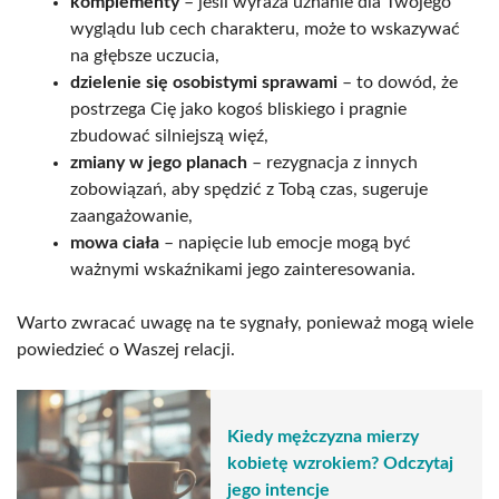
komplementy
– jeśli wyraża uznanie dla Twojego
wyglądu lub cech charakteru, może to wskazywać
na głębsze uczucia,
dzielenie się osobistymi sprawami
– to dowód, że
postrzega Cię jako kogoś bliskiego i pragnie
zbudować silniejszą więź,
zmiany w jego planach
– rezygnacja z innych
zobowiązań, aby spędzić z Tobą czas, sugeruje
zaangażowanie,
mowa ciała
– napięcie lub emocje mogą być
ważnymi wskaźnikami jego zainteresowania.
Warto zwracać uwagę na te sygnały, ponieważ mogą wiele
powiedzieć o Waszej relacji.
Kiedy mężczyzna mierzy
kobietę wzrokiem? Odczytaj
jego intencje