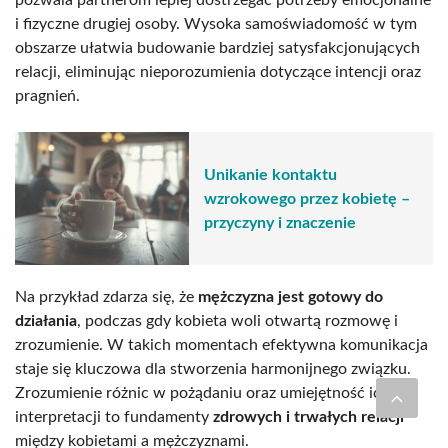
pozwala partnerom lepiej dostrzegać potrzeby emocjonalne
i fizyczne drugiej osoby. Wysoka samoświadomość w tym
obszarze ułatwia budowanie bardziej satysfakcjonujących
relacji, eliminując nieporozumienia dotyczące intencji oraz
pragnień.
Unikanie kontaktu
wzrokowego przez kobietę –
przyczyny i znaczenie
Na przykład zdarza się, że
mężczyzna jest gotowy do
działania
, podczas gdy kobieta woli otwartą rozmowę i
zrozumienie. W takich momentach efektywna komunikacja
staje się kluczowa dla stworzenia harmonijnego związku.
Zrozumienie różnic w pożądaniu oraz umiejętność ich
interpretacji to fundamenty
zdrowych i trwałych relacji
między kobietami a mężczyznami.