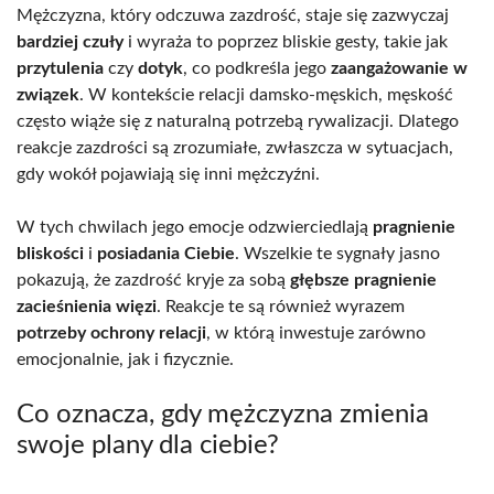
Mężczyzna, który odczuwa zazdrość, staje się zazwyczaj
bardziej czuły
i wyraża to poprzez bliskie gesty, takie jak
przytulenia
czy
dotyk
, co podkreśla jego
zaangażowanie w
związek
. W kontekście relacji damsko-męskich, męskość
często wiąże się z naturalną potrzebą rywalizacji. Dlatego
reakcje zazdrości są zrozumiałe, zwłaszcza w sytuacjach,
gdy wokół pojawiają się inni mężczyźni.
W tych chwilach jego emocje odzwierciedlają
pragnienie
bliskości
i
posiadania Ciebie
. Wszelkie te sygnały jasno
pokazują, że zazdrość kryje za sobą
głębsze pragnienie
zacieśnienia więzi
. Reakcje te są również wyrazem
potrzeby ochrony relacji
, w którą inwestuje zarówno
emocjonalnie, jak i fizycznie.
Co oznacza, gdy mężczyzna zmienia
swoje plany dla ciebie?