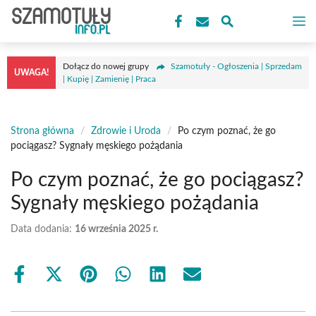
Przejdź
M
do
treści
Dołącz do nowej grupy
Szamotuły - Ogłoszenia | Sprzedam
UWAGA!
| Kupię | Zamienię | Praca
Strona główna
/
Zdrowie i Uroda
/
Po czym poznać, że go
pociągasz? Sygnały męskiego pożądania
Po czym poznać, że go pociągasz?
Sygnały męskiego pożądania
Data dodania:
16 września 2025 r.
Share
Share
Share
Share
Share
Share
on
on
on
on
on
on
Facebook
X
Pinterest
WhatsApp
LinkedIn
Email
(Twitter)