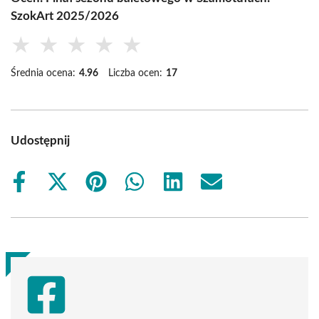
SzokArt 2025/2026
★
★
★
★
★
Średnia ocena:
4.96
Liczba ocen:
17
Udostępnij
Share
Share
Share
Share
Share
Share
on
on
on
on
on
on
Facebook
X
Pinterest
WhatsApp
LinkedIn
Email
(Twitter)