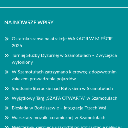
NAJNOWSZE WPISY
Ostatnia szansa na atrakcje WAKACJI W MIEŚCIE
2026
Turniej Służby Dyżurnej w Szamotułach – Zwycięzca
wyłoniony
W Szamotułach zatrzymano kierowcę z dożywotnim
zakazem prowadzenia pojazdów
Spotkanie literackie nad Bałtykiem w Szamotułach
Wyjątkowy Targ „SZAFA OTWARTA” w Szamotułach
Biesiada w Bodziszewie – Integracja Trzech Wsi
Warsztaty mozaiki ceramicznej w Szamotułach
Nietrzeźwy kierowca uszkodził pojazdy i stację paliw w