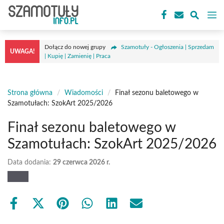
Przejdź
M
do
treści
Dołącz do nowej grupy
Szamotuły - Ogłoszenia | Sprzedam
UWAGA!
| Kupię | Zamienię | Praca
Strona główna
/
Wiadomości
/
Finał sezonu baletowego w
Szamotułach: SzokArt 2025/2026
Finał sezonu baletowego w
Szamotułach: SzokArt 2025/2026
Data dodania:
29 czerwca 2026 r.
Share
Share
Share
Share
Share
Share
on
on
on
on
on
on
Facebook
X
Pinterest
WhatsApp
LinkedIn
Email