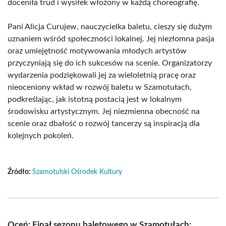
doceniła trud i wysiłek włożony w każdą choreografię.
Pani Alicja Curujew, nauczycielka baletu, cieszy się dużym
uznaniem wśród społeczności lokalnej. Jej niezłomna pasja
oraz umiejętność motywowania młodych artystów
przyczyniają się do ich sukcesów na scenie. Organizatorzy
wydarzenia podziękowali jej za wieloletnią pracę oraz
nieoceniony wkład w rozwój baletu w Szamotułach,
podkreślając, jak istotną postacią jest w lokalnym
środowisku artystycznym. Jej niezmienna obecność na
scenie oraz dbałość o rozwój tancerzy są inspiracją dla
kolejnych pokoleń.
Źródło:
Szamotulski Ośrodek Kultury
Oceń: Finał sezonu baletowego w Szamotułach: