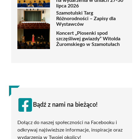
na wydarzenia w dniach 27-30
lipca 2026
Szamotulski Targ
Różnorodności – Zapisy dla
Wystawców
Koncert „Piosenki spod
szczęśliwej gwiazdy” Witolda
Żuromskiego w Szamotułach
Bądź z nami na bieżąco!
Dołącz do naszej społeczności na Facebooku i
odkrywaj najświeższe informacje, inspiracje oraz
wydarzenia w Twojej okolicy!