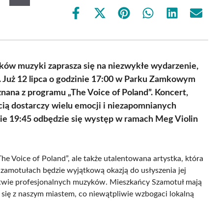
Share
Share
Share
Share
Share
Share
on
on
on
on
on
on
Facebook
X
Pinterest
WhatsApp
LinkedIn
Email
(Twitter)
ków muzyki zaprasza się na niezwykłe wydarzenie,
. Już 12 lipca o godzinie 17:00 w Parku Zamkowym
nana z programu „The Voice of Poland”. Koncert,
cią dostarczy wielu emocji i niezapomnianych
nie 19:45 odbędzie się występ w ramach Meg Violin
„The Voice of Poland”, ale także utalentowana artystka, która
Szamotułach będzie wyjątkową okazją do usłyszenia jej
ystwie profesjonalnych muzyków. Mieszkańcy Szamotuł mają
 się z naszym miastem, co niewątpliwie wzbogaci lokalną