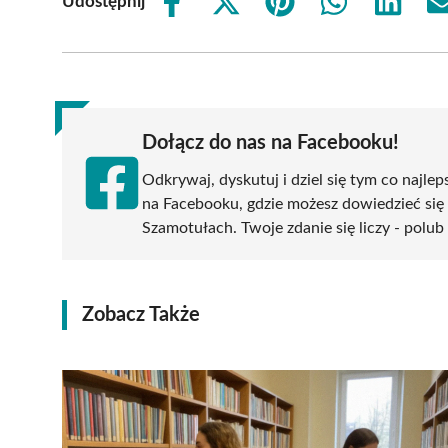
Udostępnij
Share
Share
Share
Share
Share
on
on
on
on
on
Facebook
X
Pinterest
WhatsApp
LinkedIn
(Twitter)
Dołącz do nas na Facebooku!
Odkrywaj, dyskutuj i dziel się tym co najlep
na Facebooku, gdzie możesz dowiedzieć się
Szamotułach. Twoje zdanie się liczy - polub 
Zobacz Także