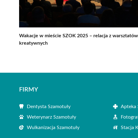
Wakacje w mieście SZOK 2025 – relacja z warsztatów
kreatywnych
FIRMY
Dentysta Szamotuły
Apteka 
Weterynarz Szamotuły
Fotogra
Wulkanizacja Szamotuły
Stacja 