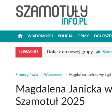
Przejdź
do
treści
WIADOMOŚCI
POLICJA
FIRMY
OGŁOSZE
UWAGA!
Dołącz do nowej grupy
Szam
Strona główna
/
Wiadomości
/
Magdalena Janicka wystąpi
Magdalena Janicka w
Szamotuł 2025