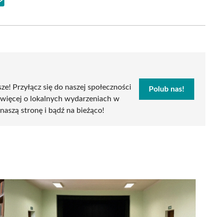
Share
on
Email
sze! Przyłącz się do naszej społeczności
Polub nas!
 więcej o lokalnych wydarzeniach w
naszą stronę i bądź na bieżąco!