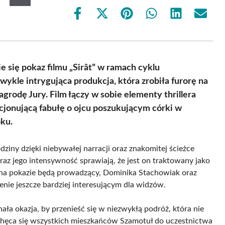
Share
Share
Share
Share
Share
Share
on
on
on
on
on
on
Facebook
X
Pinterest
WhatsApp
LinkedIn
Email
(Twitter)
e się pokaz filmu „Sirât” w ramach cyklu
ykle intrygująca produkcja, która zrobiła furorę na
rodę Jury. Film łączy w sobie elementy thrillera
ocjonującą fabułę o ojcu poszukującym córki w
ku.
odziny dzięki niebywałej narracji oraz znakomitej ścieżce
az jego intensywność sprawiają, że jest on traktowany jako
i na pokazie będą prowadzący, Dominika Stachowiak oraz
enie jeszcze bardziej interesującym dla widzów.
ała okazja, by przenieść się w niezwykłą podróż, która nie
 Zachęca się wszystkich mieszkańców Szamotuł do uczestnictwa