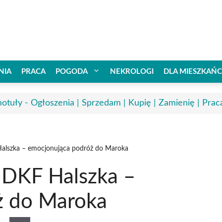
NIA
PRACA
POGODA
NEKROLOGI
DLA MIESZKAŃ
otuły - Ogłoszenia | Sprzedam | Kupię | Zamienię | Prac
 Halszka – emocjonująca podróż do Maroka
w DKF Halszka –
ż do Maroka