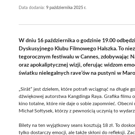
Data dodania:
9 października 2025 r.
W dniu 16 października o godzinie 19.00 odbędzi
Dyskusyjnego Klubu Filmowego Halszka. To niezw
tegorocznym festiwalu w Cannes, zdobywając Nag
oraz apokaliptycznej wizji, oferując widzom em
światku nielegalnych rave’ów na pustyni w Maro
„Sirât” jest dziełem, które potrafi wciągnąć na długie g
dźwiękowej autorstwa Kangdinga Raya. Grafika filmu or
kino totalne, które nie daje o sobie zapomnieć. Obecn
Michał Sołtysek, którzy z pewnością uczynią to wydarz
Bilety na ten wyjątkowy seans kosztują 18 zł. To doskon
tylko dostarczy emocji, ale także skłoni do refleksji.