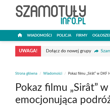
Przejdź
do
treści
WIADOMOŚCI
POLICJA
FIRMY
OGŁOSZE
UWAGA!
Dołącz do nowej grupy
Szam
Strona główna
/
Wiadomości
/
Pokaz filmu „Sirât” w DKF
Pokaz filmu „Sirât” 
emocjonująca podró