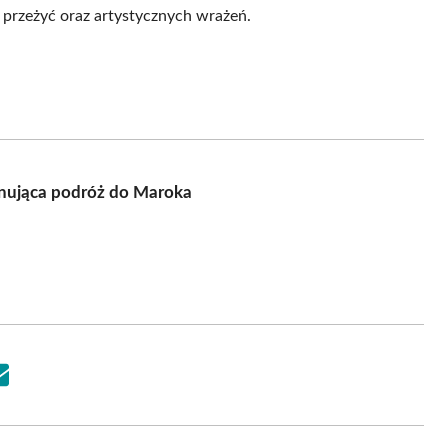
przeżyć oraz artystycznych wrażeń.
onująca podróż do Maroka
Share
on
Email