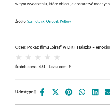
w tym wydarzeniu, które obiecuje dostarczyć mocnych 
Źródło:
Szamotulski Ośrodek Kultury
Oceń: Pokaz filmu „Sirât” w DKF Halszka – emocj
★
★
★
★
★
Średnia ocena:
4.61
Liczba ocen:
9
Udostępnij
Share
Share
Share
Share
Share
on
on
on
on
on
Facebook
X
Pinterest
WhatsApp
LinkedIn
(Twitter)