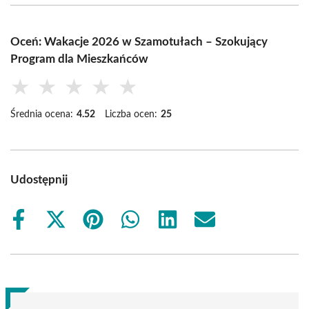
Oceń: Wakacje 2026 w Szamotułach – Szokujący
Program dla Mieszkańców
★
★
★
★
★
Średnia ocena:
4.52
Liczba ocen:
25
Udostępnij
Share
Share
Share
Share
Share
Share
on
on
on
on
on
on
Facebook
X
Pinterest
WhatsApp
LinkedIn
Email
(Twitter)