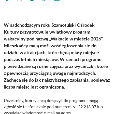
on
on
on
on
on
on
Facebook
X
Pinterest
WhatsApp
LinkedIn
Email
(Twitter)
W nadchodzącym roku Szamotulski Ośrodek
Kultury przygotowuje wyjątkowy program
wakacyjny pod nazwą „Wakacje w mieście 2026”.
Mieszkańcy mają możliwość zgłoszenia się do
udziału w atrakcjach, które będą miały miejsce
podczas letnich miesiąców. W ramach programu
przewidziane są różne zajęcia oraz wycieczki, które
z pewnością przyciągną uwagę najmłodszych.
Zachęca się do jak najszybszego zapisania, ponieważ
liczba miejsc jest ograniczona.
Uczestnicy, którzy chcą dołączyć do programu, mogą
zgłosić się telefonicznie pod numerem 61 29 213 07 lub
wysyłając wiadomość e-mail na adres