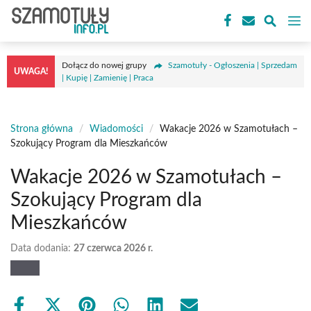
Przejdź
M
do
treści
Dołącz do nowej grupy
Szamotuły - Ogłoszenia | Sprzedam
UWAGA!
| Kupię | Zamienię | Praca
Strona główna
/
Wiadomości
/
Wakacje 2026 w Szamotułach –
Szokujący Program dla Mieszkańców
Wakacje 2026 w Szamotułach –
Szokujący Program dla
Mieszkańców
Data dodania:
27 czerwca 2026 r.
Share
Share
Share
Share
Share
Share