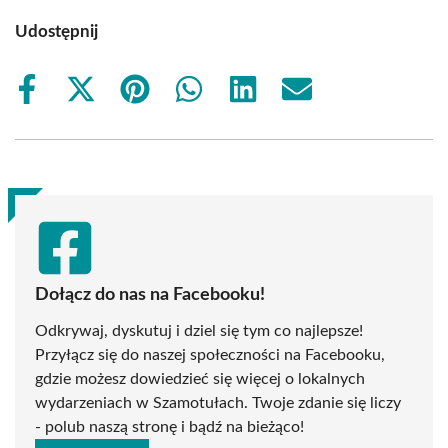
Udostępnij
Share
Share
Share
Share
Share
Share
on
on
on
on
on
on
Facebook
X
Pinterest
WhatsApp
LinkedIn
Email
(Twitter)
Dołącz do nas na Facebooku!
Odkrywaj, dyskutuj i dziel się tym co najlepsze!
Przyłącz się do naszej społeczności na Facebooku,
gdzie możesz dowiedzieć się więcej o lokalnych
wydarzeniach w Szamotułach. Twoje zdanie się liczy
- polub naszą stronę i bądź na bieżąco!