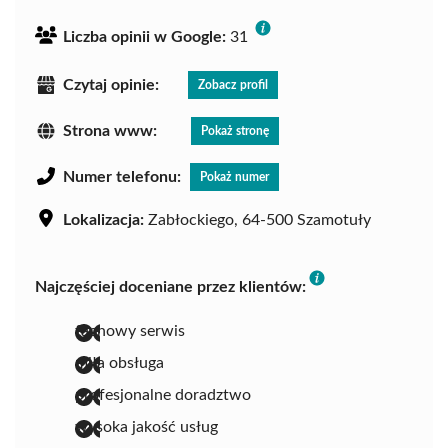
Liczba opinii w Google:
31
Czytaj opinie:
Zobacz profil
Strona www:
Pokaż stronę
Numer telefonu:
Pokaż numer
Lokalizacja:
Zabłockiego, 64-500 Szamotuły
Najczęściej doceniane przez klientów:
fachowy serwis
miła obsługa
profesjonalne doradztwo
wysoka jakość usług