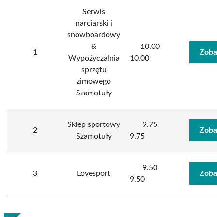
Serwis
narciarski i
snowboardowy
&
10.00
1
Zoba
Wypożyczalnia
10.00
sprzętu
zimowego
Szamotuły
Sklep sportowy
9.75
2
Zoba
Szamotuły
9.75
9.50
3
Lovesport
Zoba
9.50