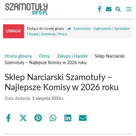
Przejdź
M
do
treści
Dołącz do nowej grupy
Szamotuły - Ogłoszenia | Sprzedam
UWAGA!
| Kupię | Zamienię | Praca
Strona główna
/
Firmy
/
Zakupy i Handel
/
Sklep Narciarski
Szamotuły – Najlepsze Komisy w 2026 roku
Sklep Narciarski Szamotuły –
Najlepsze Komisy w 2026 roku
Data dodania:
1 sierpnia 2026 r.
Share
Share
Share
Share
Share
Share
on
on
on
on
on
on
Facebook
X
Pinterest
WhatsApp
LinkedIn
Email
(Twitter)