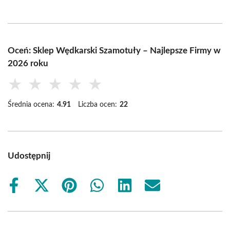
Oceń: Sklep Wędkarski Szamotuły – Najlepsze Firmy w
2026 roku
★
★
★
★
★
Średnia ocena:
4.91
Liczba ocen:
22
Udostępnij
Share
Share
Share
Share
Share
Share
on
on
on
on
on
on
Facebook
X
Pinterest
WhatsApp
LinkedIn
Email
(Twitter)