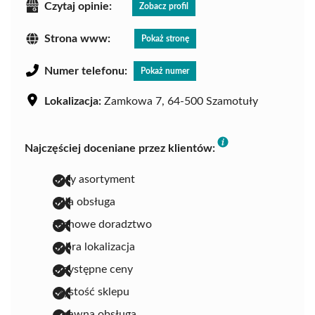
Czytaj opinie:
Zobacz profil
Strona www:
Pokaż stronę
Numer telefonu:
Pokaż numer
Lokalizacja:
Zamkowa 7, 64-500 Szamotuły
Najczęściej doceniane przez klientów:
duży asortyment
miła obsługa
fachowe doradztwo
dobra lokalizacja
przystępne ceny
czystość sklepu
sprawna obsługa