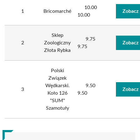
10.00
1
Bricomarché
Zobacz 
10.00
Sklep
9.75
2
Zoologiczny
Zobacz 
9.75
Złota Rybka
Polski
Związek
Wędkarski.
9.50
3
Zobacz 
Koło 126
9.50
"SUM"
Szamotuły