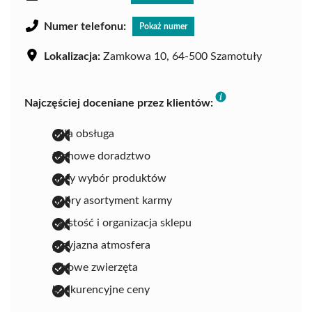
Numer telefonu:
Pokaż numer
Lokalizacja:
Zamkowa 10, 64-500 Szamotuły
Najczęściej doceniane przez klientów:
miła obsługa
fachowe doradztwo
duży wybór produktów
dobry asortyment karmy
czystość i organizacja sklepu
przyjazna atmosfera
zdrowe zwierzęta
konkurencyjne ceny