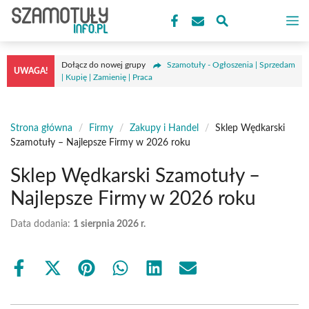
Przejdź
M
do
treści
Dołącz do nowej grupy
Szamotuły - Ogłoszenia | Sprzedam
UWAGA!
| Kupię | Zamienię | Praca
Strona główna
/
Firmy
/
Zakupy i Handel
/
Sklep Wędkarski
Szamotuły – Najlepsze Firmy w 2026 roku
Sklep Wędkarski Szamotuły –
Najlepsze Firmy w 2026 roku
Data dodania:
1 sierpnia 2026 r.
Share
Share
Share
Share
Share
Share
on
on
on
on
on
on
Facebook
X
Pinterest
WhatsApp
LinkedIn
Email
(Twitter)