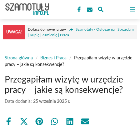
Przejdź
M
do
treści
Dołącz do nowej grupy
Szamotuły - Ogłoszenia | Sprzedam
UWAGA!
| Kupię | Zamienię | Praca
Strona główna
/
Biznes i Praca
/
Przegapiłam wizytę w urzędzie
pracy – jakie są konsekwencje?
Przegapiłam wizytę w urzędzie
pracy – jakie są konsekwencje?
Data dodania:
25 września 2025 r.
Share
Share
Share
Share
Share
Share
on
on
on
on
on
on
Facebook
X
Pinterest
WhatsApp
LinkedIn
Email
(Twitter)