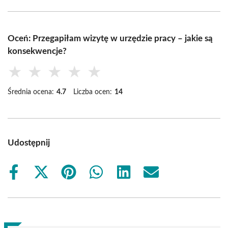
Oceń: Przegapiłam wizytę w urzędzie pracy – jakie są
konsekwencje?
★
★
★
★
★
Średnia ocena:
4.7
Liczba ocen:
14
Udostępnij
Share
Share
Share
Share
Share
Share
on
on
on
on
on
on
Facebook
X
Pinterest
WhatsApp
LinkedIn
Email
(Twitter)