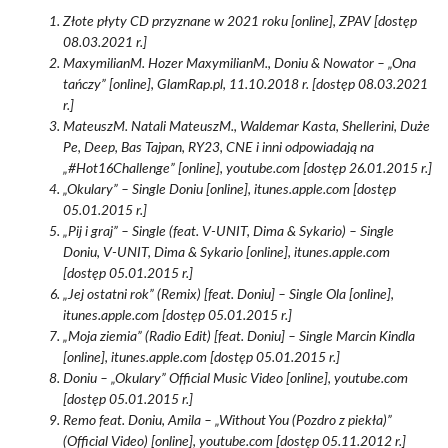
Złote płyty CD przyznane w 2021 roku [online], ZPAV [dostęp
08.03.2021 r.]
MaxymilianM. Hozer MaxymilianM., Doniu & Nowator – „Ona
tańczy” [online], GlamRap.pl, 11.10.2018 r. [dostęp 08.03.2021
r.]
MateuszM. Natali MateuszM., Waldemar Kasta, Shellerini, Duże
Pe, Deep, Bas Tajpan, RY23, CNE i inni odpowiadają na
„#Hot16Challenge” [online], youtube.com [dostęp 26.01.2015 r.]
„Okulary” – Single Doniu [online], itunes.apple.com [dostęp
05.01.2015 r.]
„Pij i graj” – Single (feat. V-UNIT, Dima & Sykario) – Single
Doniu, V-UNIT, Dima & Sykario [online], itunes.apple.com
[dostęp 05.01.2015 r.]
„Jej ostatni rok” (Remix) [feat. Doniu] – Single Ola [online],
itunes.apple.com [dostęp 05.01.2015 r.]
„Moja ziemia” (Radio Edit) [feat. Doniu] – Single Marcin Kindla
[online], itunes.apple.com [dostęp 05.01.2015 r.]
Doniu – „Okulary” Official Music Video [online], youtube.com
[dostęp 05.01.2015 r.]
Remo feat. Doniu, Amila – „Without You (Pozdro z piekła)”
(Official Video) [online], youtube.com [dostęp 05.11.2012 r.]