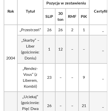
Pozycja w zestawieniu
Rok
Tytuł
Certyfika
30
SLiP
RMF
PiK
ton
„Przestrzeń”
26
26
2
1
_
„Skarby” –
Liber
1
12
–
–
_
(gościnnie:
2004
Doniu)
„Rendez-
Vous” (z
23
–
–
9
_
Liberem,
Kombii)
„Uciekaj”
(gościnnie:
26
–
–
21
_
Pięć Dwa