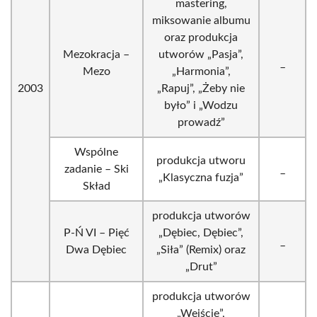
mastering,
miksowanie albumu
oraz produkcja
Mezokracja –
utworów „Pasja”,
_
Mezo
„Harmonia”,
2003
„Rapuj”, „Żeby nie
było” i „Wodzu
prowadź”
Wspólne
produkcja utworu
zadanie – Ski
_
„Klasyczna fuzja”
Skład
produkcja utworów
P-Ń VI – Pięć
„Dębiec, Dębiec”,
_
Dwa Dębiec
„Siła” (Remix) oraz
„Drut”
produkcja utworów
„Wejście”,