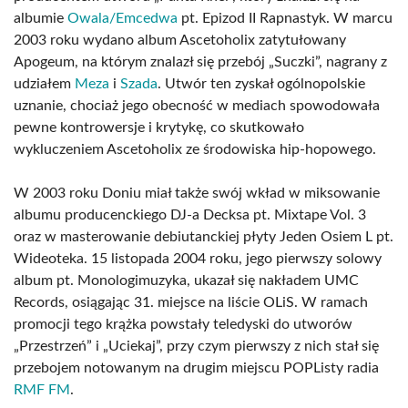
albumie
Owala/Emcedwa
pt. Epizod II Rapnastyk. W marcu
2003 roku wydano album Ascetoholix zatytułowany
Apogeum, na którym znalazł się przebój „Suczki”, nagrany z
udziałem
Meza
i
Szada
. Utwór ten zyskał ogólnopolskie
uznanie, chociaż jego obecność w mediach spowodowała
pewne kontrowersje i krytykę, co skutkowało
wykluczeniem Ascetoholix ze środowiska hip-hopowego.
W 2003 roku Doniu miał także swój wkład w miksowanie
albumu producenckiego DJ-a Decksa pt. Mixtape Vol. 3
oraz w masterowanie debiutanckiej płyty Jeden Osiem L pt.
Wideoteka. 15 listopada 2004 roku, jego pierwszy solowy
album pt. Monologimuzyka, ukazał się nakładem UMC
Records, osiągając 31. miejsce na liście OLiS. W ramach
promocji tego krążka powstały teledyski do utworów
„Przestrzeń” i „Uciekaj”, przy czym pierwszy z nich stał się
przebojem notowanym na drugim miejscu POPListy radia
RMF FM
.