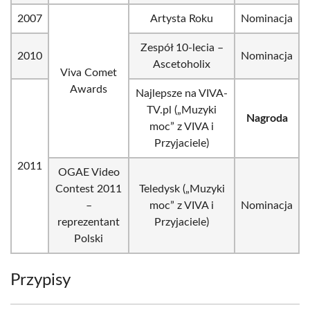
2007
Artysta Roku
Nominacja
Zespół 10-lecia –
2010
Nominacja
Ascetoholix
Viva Comet
Awards
Najlepsze na VIVA-
TV.pl („Muzyki
Nagroda
moc” z VIVA i
Przyjaciele)
2011
OGAE Video
Contest 2011
Teledysk („Muzyki
–
moc” z VIVA i
Nominacja
reprezentant
Przyjaciele)
Polski
Przypisy