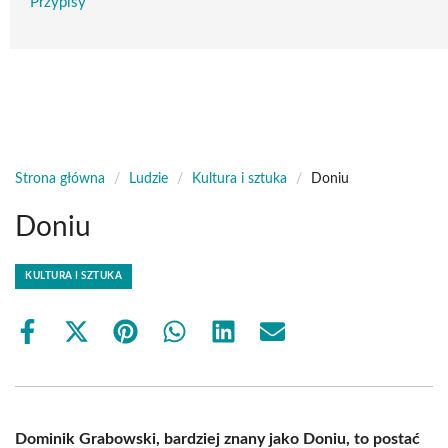
Przypisy
Strona główna
/
Ludzie
/
Kultura i sztuka
/
Doniu
Doniu
KULTURA I SZTUKA
Share
Share
Share
Share
Share
Share
on
on
on
on
on
on
Facebook
X
Pinterest
WhatsApp
LinkedIn
Email
(Twitter)
Dominik Grabowski, bardziej znany jako Doniu, to postać