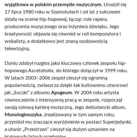
wyjątkowa w polskim przemyśle muzycznym
. Urodził się
17 lipca 1980 roku w Szamotułach i od lat z sukcesem
działa na scenie hip-hopowej, łącząc role rapera,
producenta muzycznego oraz inżyniera dźwięku. Jego
kreatywność objawia się również w roli kompozytora i
wokalisty, a dodatkowo jest znaną osobowością
telewizyjną.
Doniu zdobył rozgłos jako kluczowy członek zespołu hip-
hopowego Ascetoholix, do którego dołączył w 1999 roku.
W latach 2003–2006 zespół cieszył się ogromną
popularnością, zwłaszcza dzięki tak kultowemu utworowi
jak „Suczki” z albumu
Apogeum
. W 2004 roku artysta
równocześnie z intensywną pracą w zespole, rozpoczął
swoją solową karierę muzyczną. Jego debiutancki album,
Monologimuzyka
, zrealizowany w tym samym roku,
przyniósł mu znaczące wyróżnienie w postaci Superjedynki,
a utwór „Przestrzeń” cieszył się dużym uznaniem na
krajowych listach przebojów.