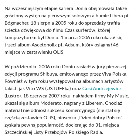
Na wcześniejszym etapie kariera Donia obejmowała także
gościnny występ na pierwszym solowym albumie Libera pt.
Bógmacher. 18 sierpnia 2005 roku do sprzedaży trafiła
ścieżka dźwiękowa do filmu Czas surferów, której
kompozytorem był Doniu. 1 marca 2006 roku ukazał się
trzeci album Ascetoholix pt. Adsum, który osiągnął 46.
miejsce w zestawieniu OLiS.
W październiku 2006 roku Doniu zasiadł w jury pierwszej
edycji programu Shibuya, emitowanego przez Viva Polska.
Również w tym roku występował na albumach artystów
takich jak Vito WS (USTUFFka) oraz
Gosi Andrzejewicz
(Lustro). 18 czerwca 2007 roku, nakładem firmy My Music,
ukazał się album Moderato, nagrany z Liberem. Chociaż
materiał nie odniósł sukcesu komercyjnego (nie stał się
częścią zestawień OLiS), piosenka „Dzień dobry Polsko”
zyskała pewną popularność, docierając do 31. miejsca
Szczecińskiej Listy Przebojów Polskiego Radia.