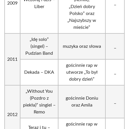
2009
_
Liber
„Dzień dobry
Polsko” oraz
„Najszybszy w
mieście”
„Idę solo”
(singel) –
muzyka oraz słowa
_
Pudzian Band
2011
gościnnie rap w
Dekada – DKA
utworze „To był
_
dobry dzień”
„Without You
(Pozdro z
gościnnie Doniu
_
piekła)” singiel –
oraz Amila
Remo
2012
gościnnie rap w
Teraz i tu –