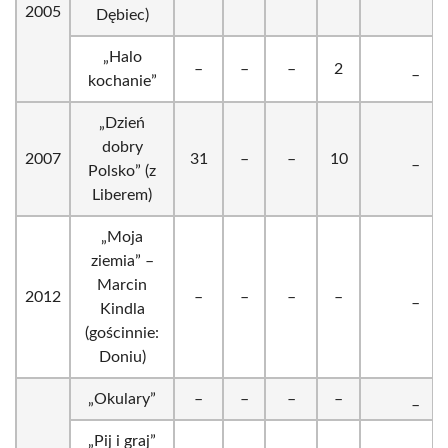
2005
Dębiec)
„Halo
–
–
–
2
_
kochanie”
„Dzień
dobry
2007
31
–
–
10
_
Polsko” (z
Liberem)
„Moja
ziemia” –
Marcin
2012
–
–
–
–
_
Kindla
(gościnnie:
Doniu)
„Okulary”
–
–
–
–
_
„Pij i graj”