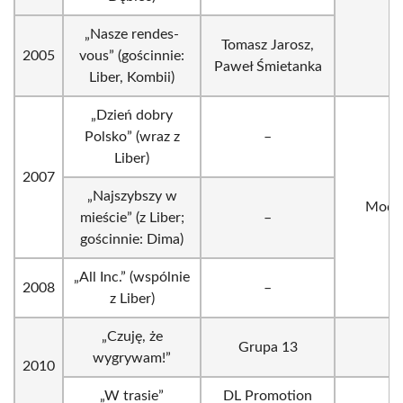
„Nasze rendes-
Tomasz Jarosz,
2005
vous” (gościnnie:
Paweł Śmietanka
Liber, Kombii)
„Dzień dobry
Polsko” (wraz z
–
Liber)
2007
„Najszybszy w
Mode
mieście” (z Liber;
–
gościnnie: Dima)
„All Inc.” (wspólnie
2008
–
z Liber)
„Czuję, że
Grupa 13
–
wygrywam!”
2010
„W trasie”
DL Promotion