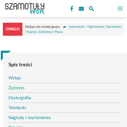
Przejdź
M
do
treści
Dołącz do nowej grupy
Szamotuły - Ogłoszenia | Sprzedam
UWAGA!
| Kupię | Zamienię | Praca
Spis treści
Wstęp
Życiorys
Dyskografia
Teledyski
Nagrody i wyróżnienia