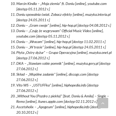
Marcin Kindla – „Moja ziemia” ft. Doniu [online], youtube.com
[dostęp 05.11.2012 r.]
Doniu spowalnia świat. Zobacz efekty [online], muzyka.interia.pl
[dostęp 24.05.2011 r.]
Doniu – „Gram swoje” [online], hip-hop.pl [dostęp 04.08.2012 r.]
Doniu – „Czuję że wygrywam” Official Music Video [online],
youtube.com [dostęp 05.11.2012 r.]
Doniu – „Wracam” [online], hip-hop.pl [dostęp 11.02.2011 r.]
Doniu – „W trasie” [online], hip-hop.pl [dostęp 24.05.2011 r.]
Płyta „Ostry dyżur” – Grupa Operacyjna [online], muzyka.onet.pl
[dostęp 27.06.2012 r.]
DKA – „Stawiam sobie pomnik” [online], muzyka.gery.pl [dostęp
27.06.2012 r.]
Skład – „Wspólne zadanie” [online], discogs.com [dostęp
27.06.2012 r.]
Vito WS – „USTUFFka” [online], hiphopedia.info [dostęp
27.06.2012 r.]
„Without You (Pozdro z piekła)” [feat. Doniu & Amila] – Single –
Remo [online], itunes.apple.com [dostęp 02.11.2012 r.]
Ascetoholix – „Apogeum” [online], hiphopedia.info [dostęp
20.10.2012 r.]