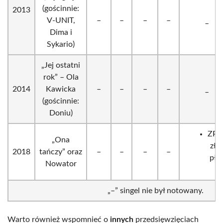
(gościnnie:
2013
V-UNIT,
–
–
–
–
_
Dima i
Sykario)
„Jej ostatni
rok” – Ola
2014
Kawicka
–
–
–
–
_
(gościnnie:
Doniu)
ZPA
„Ona
zło
2018
tańczy” oraz
–
–
–
–
pły
Nowator
„–” singel nie był notowany.
Warto również wspomnieć o
innych
przedsięwzięciach