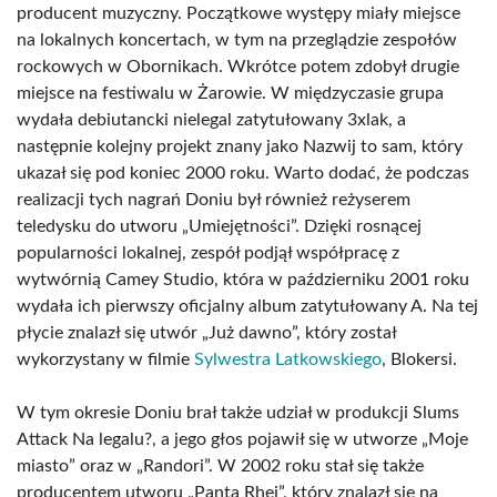
producent muzyczny. Początkowe występy miały miejsce
na lokalnych koncertach, w tym na przeglądzie zespołów
rockowych w Obornikach. Wkrótce potem zdobył drugie
miejsce na festiwalu w Żarowie. W międzyczasie grupa
wydała debiutancki nielegal zatytułowany 3xlak, a
następnie kolejny projekt znany jako Nazwij to sam, który
ukazał się pod koniec 2000 roku. Warto dodać, że podczas
realizacji tych nagrań Doniu był również reżyserem
teledysku do utworu „Umiejętności”. Dzięki rosnącej
popularności lokalnej, zespół podjął współpracę z
wytwórnią Camey Studio, która w październiku 2001 roku
wydała ich pierwszy oficjalny album zatytułowany A. Na tej
płycie znalazł się utwór „Już dawno”, który został
wykorzystany w filmie
Sylwestra Latkowskiego
, Blokersi.
W tym okresie Doniu brał także udział w produkcji Slums
Attack Na legalu?, a jego głos pojawił się w utworze „Moje
miasto” oraz w „Randori”. W 2002 roku stał się także
producentem utworu „Panta Rhei”, który znalazł się na