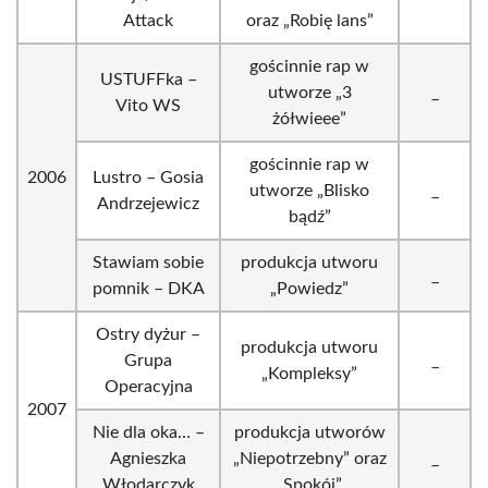
Attack
oraz „Robię lans”
gościnnie rap w
USTUFFka –
utworze „3
_
Vito WS
żółwieee”
gościnnie rap w
2006
Lustro – Gosia
utworze „Blisko
_
Andrzejewicz
bądź”
Stawiam sobie
produkcja utworu
_
pomnik – DKA
„Powiedz”
Ostry dyżur –
produkcja utworu
Grupa
_
„Kompleksy”
Operacyjna
2007
Nie dla oka… –
produkcja utworów
Agnieszka
„Niepotrzebny” oraz
_
Włodarczyk
„Spokój”