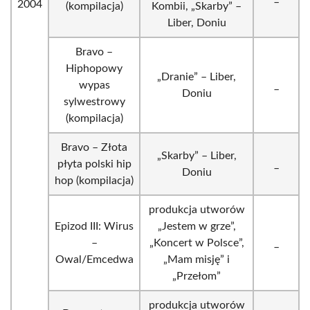
2004
(kompilacja)
Kombii, „Skarby” –
Liber, Doniu
Bravo –
Hiphopowy
„Dranie” – Liber,
wypas
_
Doniu
sylwestrowy
(kompilacja)
Bravo – Złota
„Skarby” – Liber,
płyta polski hip
_
Doniu
hop (kompilacja)
produkcja utworów
Epizod III: Wirus
„Jestem w grze”,
–
„Koncert w Polsce”,
_
Owal/Emcedwa
„Mam misję” i
„Przełom”
produkcja utworów