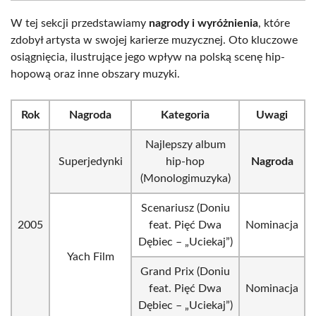
W tej sekcji przedstawiamy
nagrody i wyróżnienia
, które
zdobył artysta w swojej karierze muzycznej. Oto kluczowe
osiągnięcia, ilustrujące jego wpływ na polską scenę hip-
hopową oraz inne obszary muzyki.
Rok
Nagroda
Kategoria
Uwagi
Najlepszy album
Superjedynki
hip-hop
Nagroda
(Monologimuzyka)
Scenariusz (Doniu
2005
feat. Pięć Dwa
Nominacja
Dębiec – „Uciekaj”)
Yach Film
Grand Prix (Doniu
feat. Pięć Dwa
Nominacja
Dębiec – „Uciekaj”)