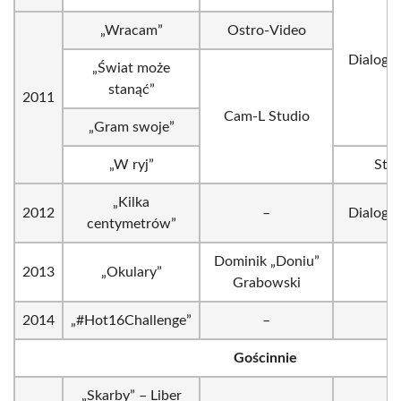
„Wracam”
Ostro-Video
Dialogi
„Świat może
stanąć”
2011
Cam-L Studio
„Gram swoje”
„W ryj”
Stri
„Kilka
2012
–
Dialogi
centymetrów”
Dominik „Doniu”
2013
„Okulary”
–
Grabowski
2014
„#Hot16Challenge”
–
–
Gościnnie
„Skarby” – Liber