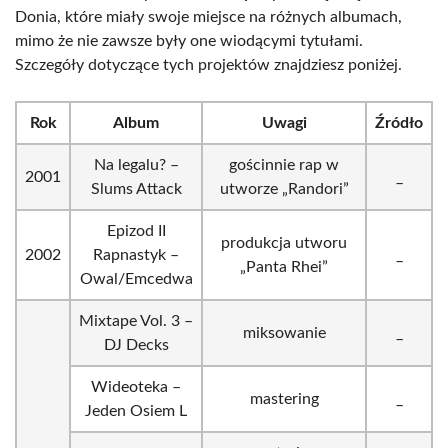
Donia, które miały swoje miejsce na różnych albumach,
mimo że nie zawsze były one wiodącymi tytułami.
Szczegóły dotyczące tych projektów znajdziesz poniżej.
Rok
Album
Uwagi
Źródło
Na legalu? –
gościnnie rap w
2001
_
Slums Attack
utworze „Randori”
Epizod II
produkcja utworu
2002
Rapnastyk –
_
„Panta Rhei”
Owal/Emcedwa
Mixtape Vol. 3 –
miksowanie
_
DJ Decks
Wideoteka –
mastering
_
Jeden Osiem L