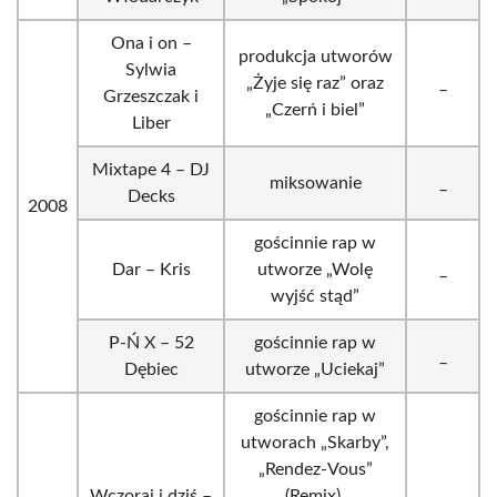
Ona i on –
produkcja utworów
Sylwia
„Żyje się raz” oraz
_
Grzeszczak i
„Czerń i biel”
Liber
Mixtape 4 – DJ
miksowanie
_
Decks
2008
gościnnie rap w
Dar – Kris
utworze „Wolę
_
wyjść stąd”
P-Ń X – 52
gościnnie rap w
_
Dębiec
utworze „Uciekaj”
gościnnie rap w
utworach „Skarby”,
„Rendez-Vous”
Wczoraj i dziś –
(Remix),