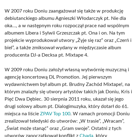
W 2007 roku Doniu zaangażował się także w produkcję
debiutanckiego albumu Agnieszki Włodarczyk pt. Nie dla
oka…, a w następnym roku rozpoczął prace nad wspólnym
albumem Libera i Sylwii Grzeszczak pt. Ona i on. Na tym
projekcie wyprodukował utwory „Żyje się raz” oraz „Czerń i
biel”, a także zmiksował wydany w międzyczasie album
producenta DJ-a Decksa pt. Mixtape 4.
W 2009 roku Doniu założył własną wytwórnię muzyczną i
agencję koncertową DL Promotion. Jej pierwszym
wydawnictwem był album pt. Brudny Zachód Mixtape!, na
którym znalazły się utwory artystów takich jak Doniu, Kris i
Pięć Dwa Dębiec. 30 sierpnia 2011 roku, ukazał się jego
drugi solowy album pt. Dialogimuzyka, który dotarł do 61.
miejsca na liście
ZPAV Top 100
. W ramach promocji Doniu
zrealizował teledyski do utworów: „W trasie”, „Wracam”,
„Świat może stanąć” oraz „Gram swoje”. Ostatni z tych
utworów zapoczątkował konflikt z
Chadą
, który