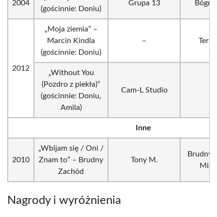
2004
Grupa 13
Bógma
(gościnnie: Doniu)
„Moja ziemia” –
Marcin Kindla
–
Teraz 
(gościnnie: Doniu)
2012
„Without You
(Pozdro z piekła)”
Cam-L Studio
–
(gościnnie: Doniu,
Amila)
Inne
„Wbijam się / Oni /
Brudny 
2010
Znam to” – Brudny
Tony M.
Mixt
Zachód
Nagrody i wyróżnienia