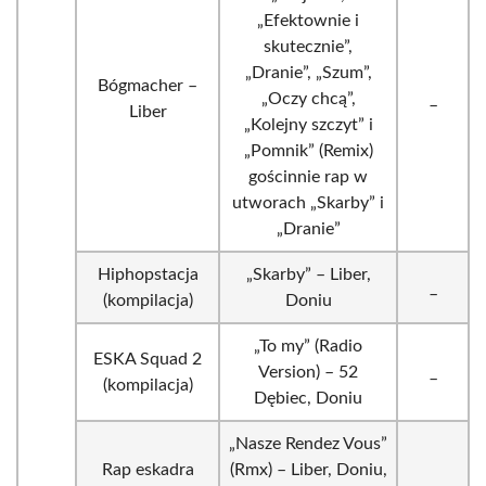
„Efektownie i
skutecznie”,
„Dranie”, „Szum”,
Bógmacher –
„Oczy chcą”,
_
Liber
„Kolejny szczyt” i
„Pomnik” (Remix)
gościnnie rap w
utworach „Skarby” i
„Dranie”
Hiphopstacja
„Skarby” – Liber,
_
(kompilacja)
Doniu
„To my” (Radio
ESKA Squad 2
Version) – 52
_
(kompilacja)
Dębiec, Doniu
„Nasze Rendez Vous”
Rap eskadra
(Rmx) – Liber, Doniu,
_