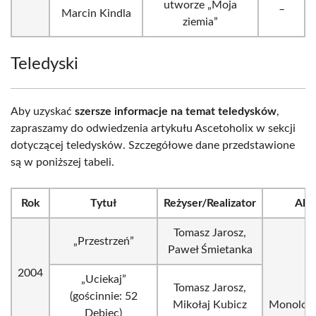
utworze „Moja
_
Marcin Kindla
ziemia”
Teledyski
Aby uzyskać
szersze informacje na temat teledysków
,
zapraszamy do odwiedzenia artykułu Ascetoholix w sekcji
dotyczącej teledysków. Szczegółowe dane przedstawione
są w poniższej tabeli.
Rok
Tytuł
Reżyser/Realizator
Alb
Tomasz Jarosz,
„Przestrzeń”
Paweł Śmietanka
2004
„Uciekaj”
Tomasz Jarosz,
(gościnnie: 52
Mikołaj Kubicz
Monolog
Dębiec)