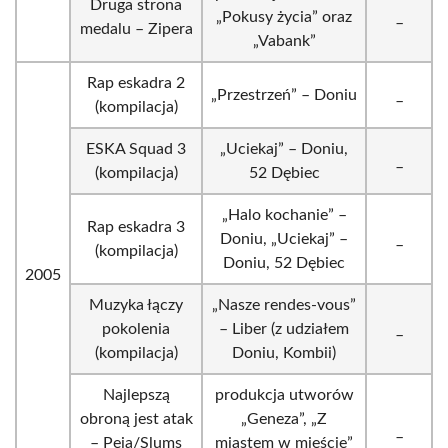
Druga strona
„Pokusy życia” oraz
_
medalu – Zipera
„Vabank”
Rap eskadra 2
„Przestrzeń” – Doniu
_
(kompilacja)
ESKA Squad 3
„Uciekaj” – Doniu,
_
(kompilacja)
52 Dębiec
„Halo kochanie” –
Rap eskadra 3
Doniu, „Uciekaj” –
_
(kompilacja)
Doniu, 52 Dębiec
2005
Muzyka łączy
„Nasze rendes-vous”
pokolenia
– Liber (z udziałem
_
(kompilacja)
Doniu, Kombii)
Najlepszą
produkcja utworów
obroną jest atak
„Geneza”, „Z
_
– Peja/Slums
miastem w mieście”