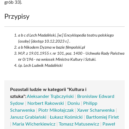
grób 33).
Przypisy
a b c d Lech Madaliński, [w:] Encyklopedia teatru polskiego
(osoby) [dostęp 10.12.2023 r.] .
a b Nikodem Dyzma w bazie filmpolski.pl
M.P. z 19.01.1955 r. nr 101, poz. 1400 - Uchwała Rady Państwa
nr 0/196 - na wniosek Ministra Kultury i Sztuki.
śp. Lech Ludwik Madaliński
Pozostali ludzie w kategorii "Kultura i
sztuka":
Aleksander Trąbczyński
|
Bronisław Edward
Sydow
|
Norbert Rakowski
|
Doniu
|
Philipp
Scharwenka
|
Piotr Mikołajczak
|
Xaver Scharwenka
|
Janusz Grabiański
|
Łukasz Kośmicki
|
Bartłomiej Firlet
|
Maria Wicherkiewicz
|
Tomasz Matusewicz
|
Paweł