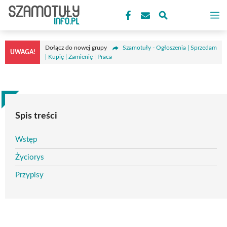
Przejdź
M
do
treści
Dołącz do nowej grupy
Szamotuły - Ogłoszenia | Sprzedam
UWAGA!
| Kupię | Zamienię | Praca
Spis treści
Wstęp
Życiorys
Przypisy