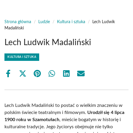
Strona główna
/
Ludzie
/
Kultura i sztuka
/
Lech Ludwik
Madaliński
Lech Ludwik Madaliński
KULTURA I SZTUKA
Share
Share
Share
Share
Share
Share
on
on
on
on
on
on
Facebook
X
Pinterest
WhatsApp
LinkedIn
Email
(Twitter)
Lech Ludwik Madaliński to postać o wielkim znaczeniu w
polskim świecie teatralnym i filmowym.
Urodził się 4 lipca
1900 roku w Szamotułach
, mieście bogatym w historię i
kulturalne tradycje. Jego życiorys obejmuje nie tylko