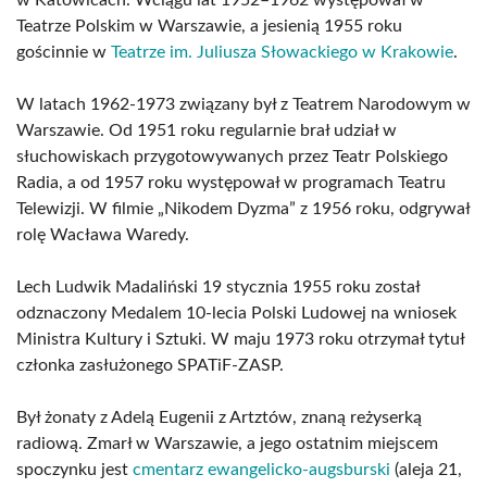
w Katowicach. Wciągu lat 1952–1962 występował w
Teatrze Polskim w Warszawie, a jesienią 1955 roku
gościnnie w
Teatrze im. Juliusza Słowackiego w Krakowie
.
W latach 1962-1973 związany był z Teatrem Narodowym w
Warszawie. Od 1951 roku regularnie brał udział w
słuchowiskach przygotowywanych przez Teatr Polskiego
Radia, a od 1957 roku występował w programach Teatru
Telewizji. W filmie „Nikodem Dyzma” z 1956 roku, odgrywał
rolę Wacława Waredy.
Lech Ludwik Madaliński 19 stycznia 1955 roku został
odznaczony Medalem 10-lecia Polski Ludowej na wniosek
Ministra Kultury i Sztuki. W maju 1973 roku otrzymał tytuł
członka zasłużonego SPATiF-ZASP.
Był żonaty z Adelą Eugenii z Artztów, znaną reżyserką
radiową. Zmarł w Warszawie, a jego ostatnim miejscem
spoczynku jest
cmentarz ewangelicko-augsburski
(aleja 21,