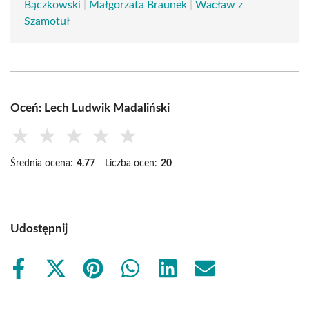
Bączkowski
|
Małgorzata Braunek
|
Wacław z
Szamotuł
Oceń: Lech Ludwik Madaliński
★
★
★
★
★
Średnia ocena:
4.77
Liczba ocen:
20
Udostępnij
Share
Share
Share
Share
Share
Share
on
on
on
on
on
on
Facebook
X
Pinterest
WhatsApp
LinkedIn
Email
(Twitter)